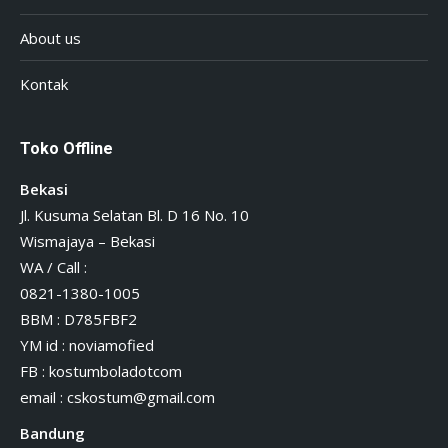
About us
Kontak
Toko Offline
Bekasi
Jl. Kusuma Selatan Bl. D 16 No. 10
Wismajaya – Bekasi
WA / Call :
0821-1380-1005
BBM : D785FBF2
YM id : noviamofied
FB : kostumboladotcom
email :
cskostum@gmail.com
Bandung