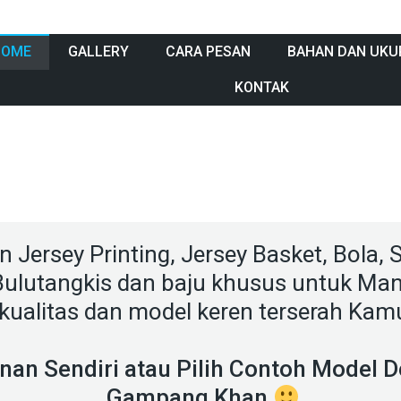
HOME
GALLERY
CARA PESAN
BAHAN DAN UKU
KONTAK
in Jersey Printing
, Jersey Basket, Bola,
 Bulutangkis dan baju khusus untuk M
kualitas dan model keren terserah Kamu
inan Sendiri atau Pilih Contoh Model 
Gampang Khan