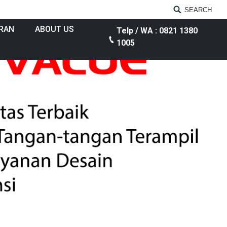
SEARCH
RAN
ABOUT US
Telp / WA : 0821 1380
1005