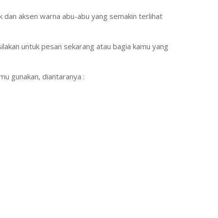
nk dan aksen warna abu-abu yang semakin terlihat
 silakan untuk pesan sekarang atau bagia kamu yang
Pesan Jersey
Seragam bola
mu gunakan, diantaranya :
 Jakarta
Jersey bola
Jersey printing
g Di
Kaos basket
 Di
Jersey Racing
Jersey sepeda
Jersey Motocross