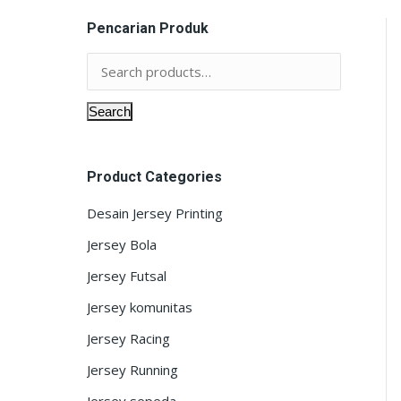
Pencarian Produk
Menu
Toko Of
Search
Home
Bekasi
Jl. Kusum
Gallery
Product Categories
Wismajay
WA / Call 
Desain Jersey Printing
Cara Pesan
0821-13
Jersey Bola
BBM : D
Bahan dan Ukuran
YM id : 
Jersey Futsal
FB : ko
About us
Jersey komunitas
email :
c
Kontak
Jersey Racing
Bandun
Jersey Running
Komplek 
Jl. Aria 