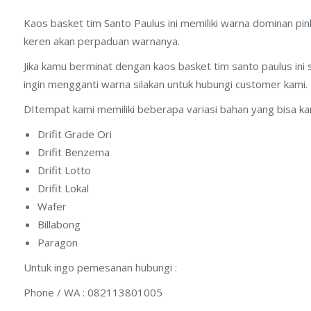
Kaos basket tim Santo Paulus ini memiliki warna dominan pi
keren akan perpaduan warnanya.
Jika kamu berminat dengan kaos basket tim santo paulus ini
fline
Artikel Seputar Jersey
ingin mengganti warna silakan untuk hubungi customer kami.
Jersey Event Printing Jakarta
DItempat kami memiliki beberapa variasi bahan yang bisa ka
a Selatan Bl. D 16 No. 10
Jasa Bikin Jersey Esport Mockup
Drifit Grade Ori
a – Bekasi
Drifit Benzema
Jersey Gaming Online Di Jakarta
:
Drifit Lotto
80-1005
Konveksi Jersey Sepeda Printin
Drifit Lokal
785FBF2
Jakarta
Wafer
noviamofied
Kostum Basket Custom Printing
Billabong
stumboladotcom
Jakarta
Paragon
skostum@gmail.com
Untuk ingo pemesanan hubungi :
g
Aria Graha – Soekarno Hatta
Phone / WA : 082113801005
Timur IX Blok V/3, Cipamokolan,