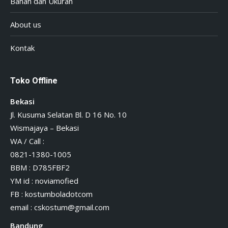
Bahan dan Ukuran
About us
Kontak
Toko Offline
Bekasi
Jl. Kusuma Selatan Bl. D 16 No. 10
Wismajaya – Bekasi
WA / Call :
0821-1380-1005
BBM : D785FBF2
YM id : noviamofied
FB : kostumboladotcom
email :
cskostum@gmail.com
Bandung