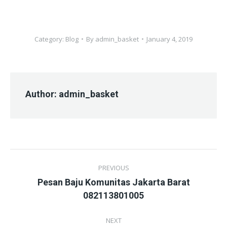
Category:
Blog
By
admin_basket
January 4, 2019
Author:
admin_basket
Post
PREVIOUS
navigation
Pesan Baju Komunitas Jakarta Barat
Previous
082113801005
post:
NEXT