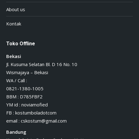
About us
Kontak
Toko Offline
Bekasi
Jl. Kusuma Selatan Bl. D 16 No. 10
Wismajaya – Bekasi
WA / Call :
0821-1380-1005
BBM : D785FBF2
YM id : noviamofied
FB : kostumboladotcom
email :
cskostum@gmail.com
Bandung