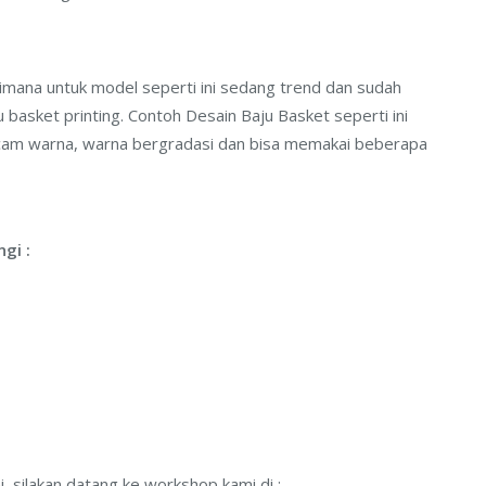
imana untuk model seperti ini sedang trend dan sudah
basket printing. Contoh Desain Baju Basket seperti ini
cam warna, warna bergradasi dan bisa memakai beberapa
gi :
 silakan datang ke workshop kami di :