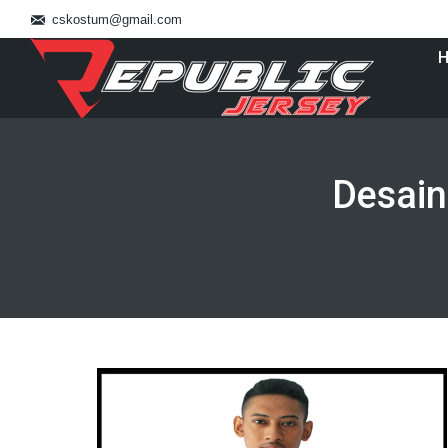
cskostum@gmail.com
Desain