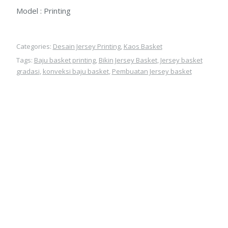
Model : Printing
Categories:
Desain Jersey Printing
,
Kaos Basket
Tags:
Baju basket printing
,
Bikin Jersey Basket
,
Jersey basket
gradasi
,
konveksi baju basket
,
Pembuatan Jersey basket