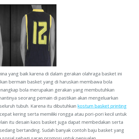
a yang baik karena di dalam gerakan olahraga basket ini
akan bermain basket yang di haruskan membawa bola
enangkap bola merupakan gerakan yang membutuhkan
 nantinya seorang pemain di pastikan akan mengeluarkan
eluruh tubuh. Karena itu dibutuhkan
kostum basket printing
pat kering serta memiliki rongga atau pori-pori kecil untuk
elain itu desain kaos basket juga dapat membedakan serta
 sedang bertanding. Sudah banyak contoh baju basket yang
 sosial sebagi saran promosi untuk penjualan.