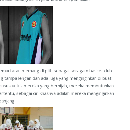
gemari atau memang di pilih sebagai seragam basket club
ng tampa lengan dan ada juga yang menginginkan di buat
khusus untuk mereka yang berhijab, mereka membutuhkan
rtentu, sebagai ciri khasnya adalah mereka menginginkan
panjang.