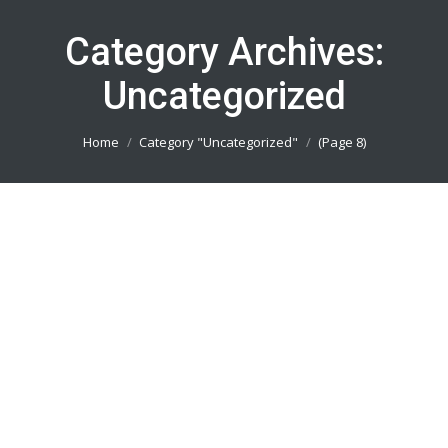
Category Archives:
Uncategorized
You are here:
Home
Category "Uncategorized"
(Page 8)
Harga Baju Basket
Uncategorized
By
July 27, 2016
Leave a comment
Harga baju basket merupakan pertimbangan utama
yang sangat penting untuk diperhatikan sebelum
memutuskan untuk membeli sebuah baju basket.
Harga memang seringkali menjadi patokan kualitas
produk, umumnya semakin mahal harganya, maka