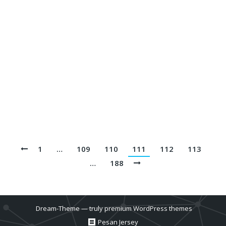
Printing Terbaik || Telp/Wa 082113801005
Buat Jersey Komunitas Jakarta Utara
082113801005
Blog
By
admin_basket
January 4, 2019
Buat Jersey Komunitas Jakarta Utara || Produsen
Jersey Printing Terbaik || Telp/Wa 082113801005
1
…
109
110
111
112
113
…
188
Dream-Theme — truly
premium WordPress themes
Pesan Jersey