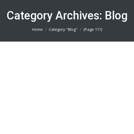
Category Archives:
Blog
You are here:
Home
Category "Blog"
(Page 111)
Buat Jersey Official Jakarta Utara
082113801005
Blog
By
admin_basket
January 4, 2019
Buat Jersey Official Jakarta Utara || Produsen
Jersey Printing Terbaik || Telp/Wa 082113801005
Buat Jersey Official Jakarta Timur
082113801005