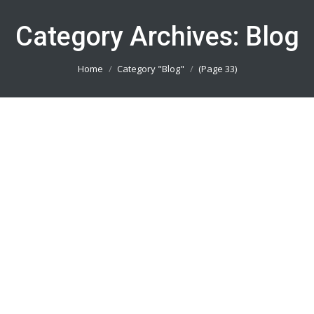
Category Archives:
Blog
You are here:
Home
Category "Blog"
(Page 33)
Pesan Kostum Komunitas Jakarta Barat
082113801005
Blog
By
admin_basket
January 4, 2019
Pesan Kostum Komunitas Jakarta Barat ||
Produsen Jersey Printing Terbaik || Telp/Wa
082113801005
Pesan Kostum Komunitas Jakarta